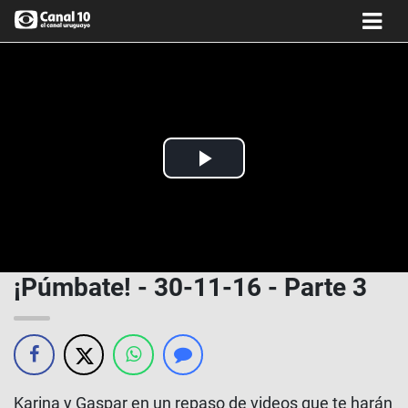
Play
Video
¡Púmbate! - 30-11-16 - Parte 3
Karina y Gaspar en un repaso de videos que te harán