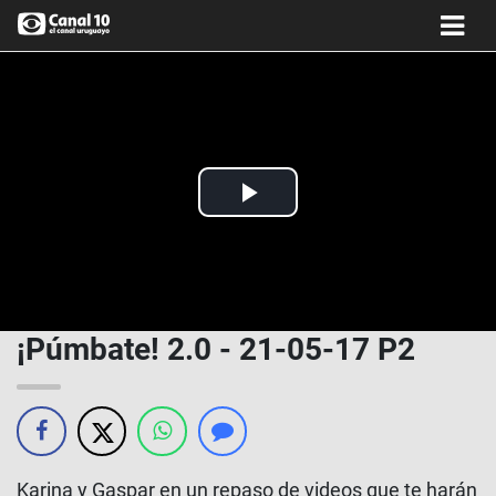
Play
Video
¡Púmbate! 2.0 - 21-05-17 P2
Karina y Gaspar en un repaso de videos que te harán