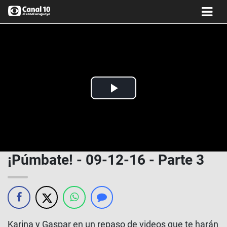
Play
Video
¡Púmbate! - 09-12-16 - Parte 3
Karina y Gaspar en un repaso de videos que te harán