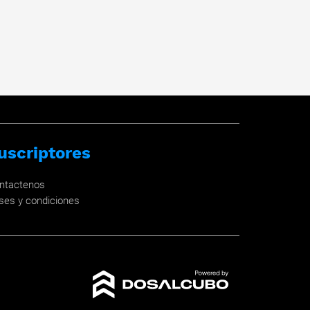
uscriptores
ntactenos
ses y condiciones