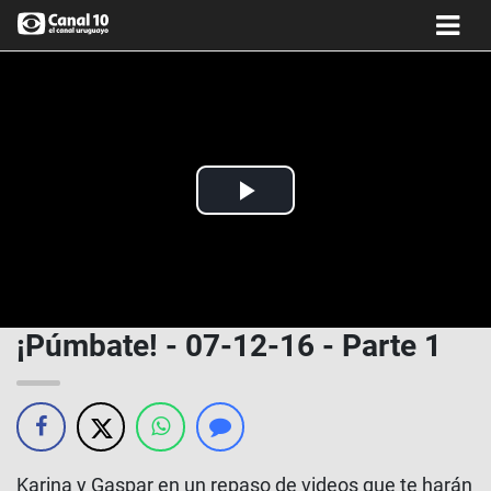
Play
Video
¡Púmbate! - 07-12-16 - Parte 1
Karina y Gaspar en un repaso de videos que te harán