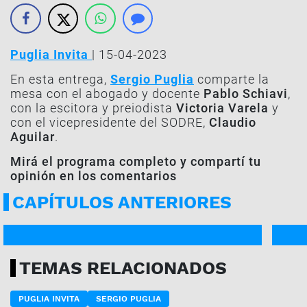
Puglia Invita
| 15-04-2023
En esta entrega,
Sergio Puglia
comparte la
mesa con el abogado y docente
Pablo Schiavi
,
con la escitora y preiodista
Victoria Varela
y
con el vicepresidente del SODRE,
Claudio
Aguilar
.
Mirá el programa completo y compartí tu
opinión en los comentarios
CAPÍTULOS ANTERIORES
PROGRAMA COMPLETO
PROG
TEMAS RELACIONADOS
PUGLIA INVITA
SERGIO PUGLIA