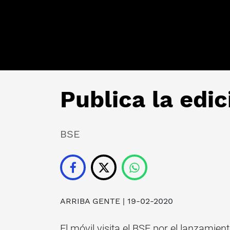
Publica la edi
BSE
ARRIBA GENTE
| 19-02-2020
El móvil visita el BSE por el lanzami