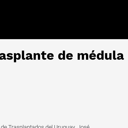
rasplante de médula
n de Trasplantados del Uruguay, José