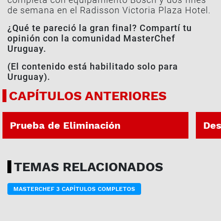
de semana en el Radisson Victoria Plaza Hotel.
¿Qué te pareció la gran final? Compartí tu
opinión con la comunidad MasterChef
Uruguay.
(El contenido está habilitado solo para
Uruguay).
CAPÍTULOS ANTERIORES
PROG. 34 | 30-07-2026
PROG.
Prueba de Eliminación
Des
TEMAS RELACIONADOS
MASTERCHEF 3 CAPÍTULOS COMPLETOS