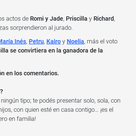
os actos de
Romi y Jade
,
Priscilla
y
Richard
,
zas sorprendieron al jurado.
María Inés
,
Petru
,
Kairo
y
Noelia
, más el voto
illa
se convirtiera en la ganadora de la
ón en los comentarios.
?
ningún tipo; te podés presentar solo, sola, con
jos, con quien esté en casa contigo… ¡es el
o en familia!