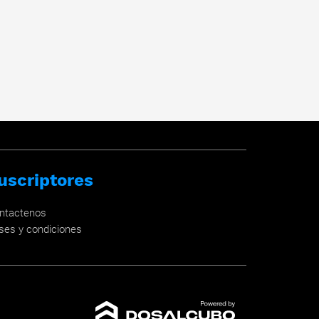
uscriptores
ntactenos
ses y condiciones