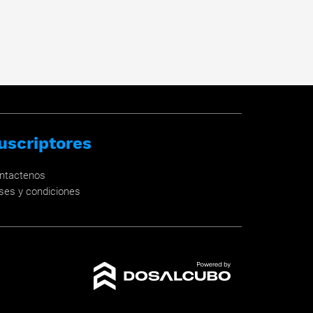
uscriptores
ntactenos
ses y condiciones