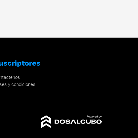
uscriptores
ntactenos
ses y condiciones