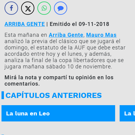
ARRIBA GENTE
| Emitido el 09-11-2018
Esta mañana en
Arriba Gente
,
Mauro Mas
analizó la previa del clásico que se jugará el
domingo, el estatuto de la AUF que debe estar
acordado entre hoy y el lunes, y además,
analiza la final de la copa libertadores que se
jugara mañana sábado 10 de noviembre.
Mirá la nota y compartí tu opinión en los
comentarios.
CAPÍTULOS ANTERIORES
ASÍ ES TU DÍA | 05-01-2026
ASÍ E
La luna en Leo
La 