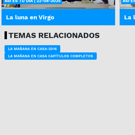
ASÍ ES TU DÍA | 22-08-2025
ASÍ E
La luna en Virgo
La 
TEMAS RELACIONADOS
LA MAÑANA EN CASA-2016
LA MAÑANA EN CASA CAPÍTULOS COMPLETOS