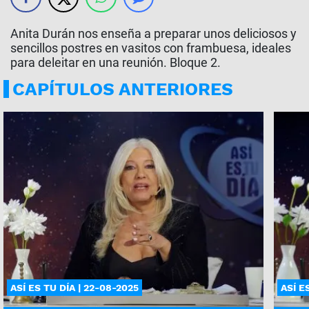
Anita Durán nos enseña a preparar unos deliciosos y
sencillos postres en vasitos con frambuesa, ideales
para deleitar en una reunión. Bloque 2.
CAPÍTULOS ANTERIORES
ASÍ ES TU DÍA | 22-08-2025
ASÍ E