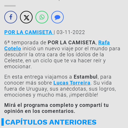
POR LA CAMISETA
| 03-11-2022
6ª temporada de
POR LA CAMISETA
,
Rafa
Cotelo
inició un nuevo viaje por el mundo para
descubrir la otra cara de los ídolos de la
Celeste, en un ciclo que te va hacer reír y
emocionar.
En esta entrega viajamos a
Estambul
, para
conocer más sobre
Lucas Torreira
. Su vida
fuera de Uruguay, sus anécdotas, sus logros,
emociones y mucho más, ¡imperdible!
Mirá el programa completo y compartí tu
opinión en los comentarios.
CAPÍTULOS ANTERIORES
PROGRAMA COMPLETO | 12-06
PROG