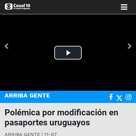
Anterior
Si
Play
Video
ARRIBA GENTE
Polémica por modificación en
pasaportes uruguayos
ARRIBA GENTE | 11-07