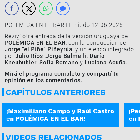
POLÉMICA EN EL BAR | Emitido 12-06-2026
Reviví otra entrega de la versión uruguaya de
P
OLÉMICA EN EL BAR
, con la conducción de
Jorge "el Piñe" Piñeyrúa
, y un elenco integrado
por
Julio Ríos
,
Jorge Balmelli
,
Darío
Kneubuhler
,
Sofía Romano
y
Luciana Acuña.
Mirá el programa completo y compartí tu
opinión en los comentarios.
CAPÍTULOS ANTERIORES
PROGRAMA COMPLETO | 24-07
PROG
¡Maximiliano Campo y Raúl Castro
¡Pe
en POLÉMICA EN EL BAR!
en 
VIDEOS RELACIONADOS