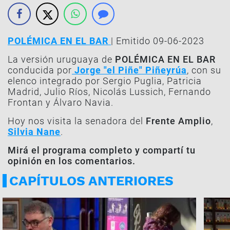
POLÉMICA EN EL BAR
| Emitido 09-06-2023
La versión uruguaya de
POLÉMICA EN EL BAR
conducida por
Jorge "el Piñe" Piñeyrúa
, con su
elenco integrado por Sergio Puglia, Patricia
Madrid, Julio Ríos, Nicolás Lussich, Fernando
Frontan y Álvaro Navia.
Hoy nos visita la senadora del
Frente Amplio
,
Silvia Nane
.
Mirá el programa completo y compartí tu
opinión en los comentarios.
CAPÍTULOS ANTERIORES