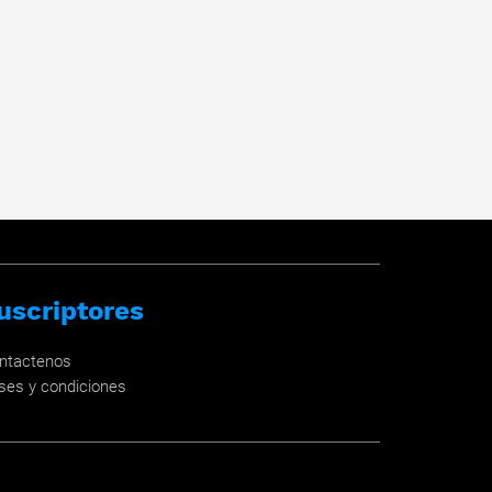
uscriptores
ntactenos
ses y condiciones