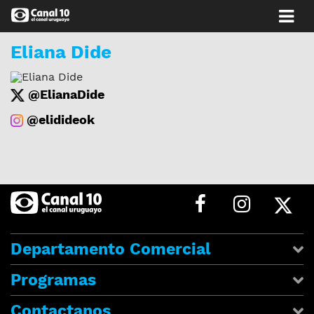
Eliana Dide
@ElianaDide
@elidideok
Departamento Comercial
Programas
Contactanos