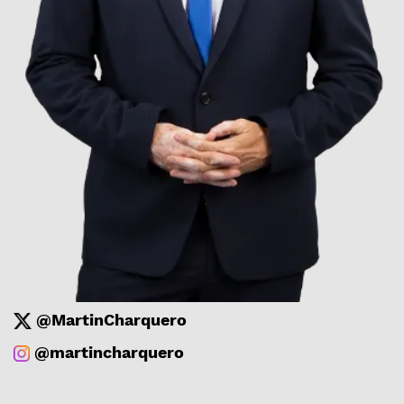
@MartinCharquero
@martincharquero