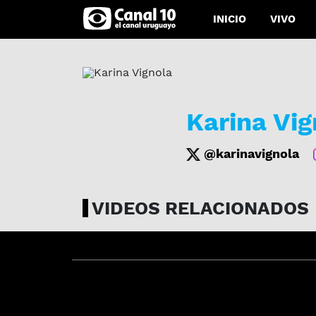
INICIO
VIVO
Karina Vig
@karinavignola
VIDEOS RELACIONADOS