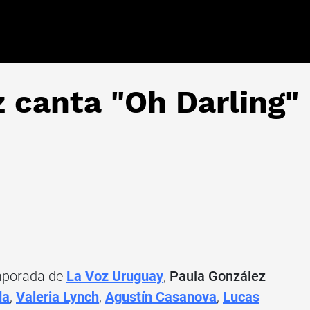
 canta "Oh Darling"
emporada de
La Voz Uruguay
,
Paula González
da
,
Valeria Lynch
,
Agustín Casanova
,
Lucas