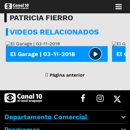
PATRICIA FIERRO
VIDEOS RELACIONADOS
PATRICIA FIERRO
EL GAR
El Garage | 03-11-2018
El G
Página anterior
Departamento Comercial
Programas