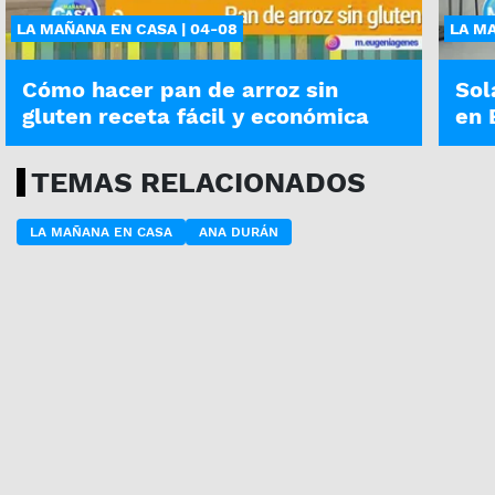
LA MAÑANA EN CASA | 04-08
LA MA
Cómo hacer pan de arroz sin
Sol
gluten receta fácil y económica
en 
TEMAS RELACIONADOS
LA MAÑANA EN CASA
ANA DURÁN