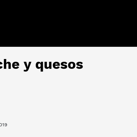
che y quesos
2019