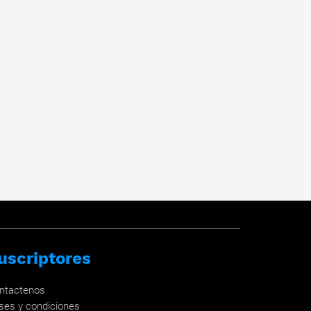
uscriptores
ntactenos
ses y condiciones