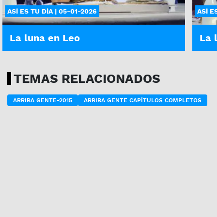
ASÍ ES TU DÍA | 05-01-2026
ASÍ E
La luna en Leo
La 
TEMAS RELACIONADOS
ARRIBA GENTE-2015
ARRIBA GENTE CAPÍTULOS COMPLETOS