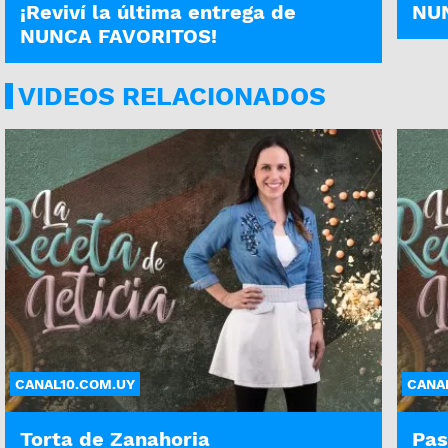
¡Reviví la última entrega de
NUN
NUNCA FAVORITOS!
VIDEOS RELACIONADOS
CANAL10.COM.UY
CANA
Torta de Zanahoria
Pas