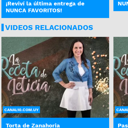
¡Reviví la última entrega de
NUN
NUNCA FAVORITOS!
VIDEOS RELACIONADOS
CANAL10.COM.UY
CANA
Torta de Zanahoria
Pas