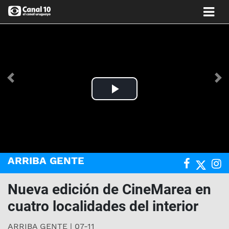
Anterior
Si
Play
Video
ARRIBA GENTE
Nueva edición de CineMarea en
cuatro localidades del interior
ARRIBA GENTE | 07-11