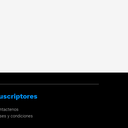
uscriptores
ntactenos
ses y condiciones