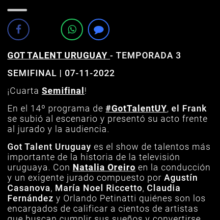
GOT TALENT URUGUAY
-
TEMPORADA 3
SEMIFINAL | 07
-11-2022
¡Cuarta
Semifinal
!
En el 14º programa de
#GotTalentUY
,
el Frank
se subió al escenario y presentó su acto frente
al jurado y la audiencia.
Got Talent Uruguay
es el show de talentos más
importante de la historia de la televisión
uruguaya. Con
Natalia Oreiro
en la conducción
y un exigente jurado compuesto por
Agustín
Casanova
,
María Noel Riccetto
,
Claudia
Fernández
y Orlando Petinatti quiénes son los
encargados de calificar a cientos de artistas
que buscan cumplir sus sueños y convertirse