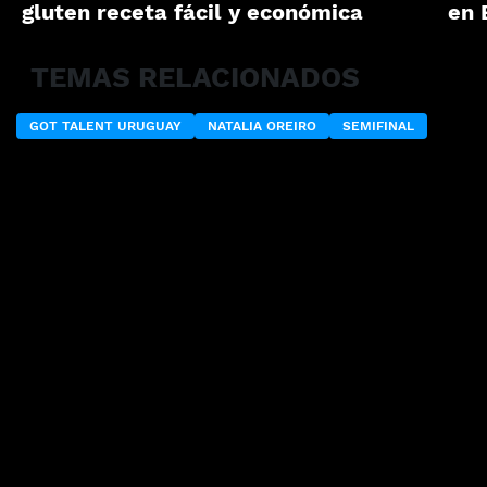
gluten receta fácil y económica
en 
TEMAS RELACIONADOS
GOT TALENT URUGUAY
NATALIA OREIRO
SEMIFINAL