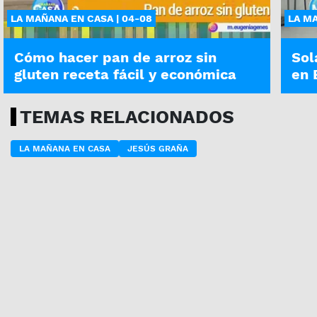
LA MAÑANA EN CASA | 04-08
LA MA
Cómo hacer pan de arroz sin
Sol
gluten receta fácil y económica
en 
TEMAS RELACIONADOS
LA MAÑANA EN CASA
JESÚS GRAÑA