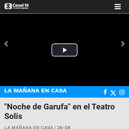
Anterior
Si
Play
Video
LA MAÑANA EN CASA
"Noche de Garufa" en el Teatro
Solís
LA MAÑANA EN CASA | 28-08