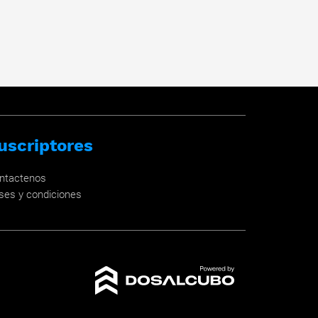
uscriptores
ntactenos
ses y condiciones