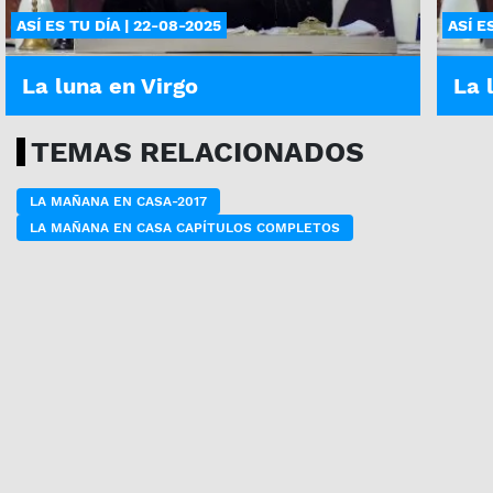
ASÍ ES TU DÍA | 22-08-2025
ASÍ E
La luna en Virgo
La 
TEMAS RELACIONADOS
LA MAÑANA EN CASA-2017
LA MAÑANA EN CASA CAPÍTULOS COMPLETOS