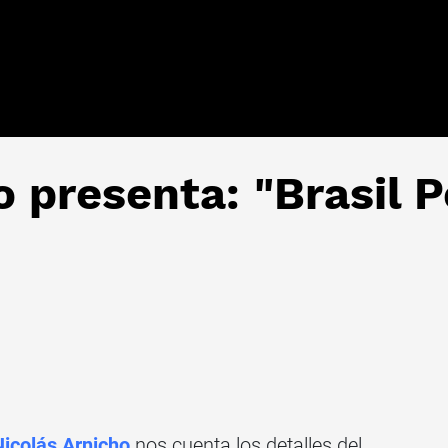
o presenta: "Brasil 
Nicolás Arnicho
nos cuenta los detalles del