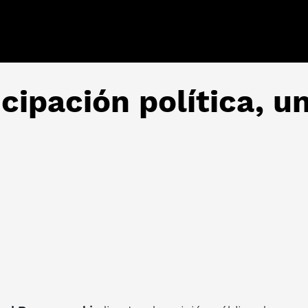
icipación política, 
8