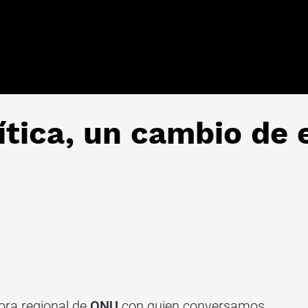
ítica, un cambio de 
tora regional de
ONU
con quien conversamos