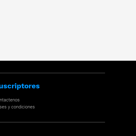
uscriptores
ntactenos
ses y condiciones