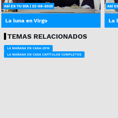
ASÍ ES TU DÍA | 22-08-2025
ASÍ E
La luna en Virgo
La 
TEMAS RELACIONADOS
LA MAÑANA EN CASA-2016
LA MAÑANA EN CASA CAPÍTULOS COMPLETOS