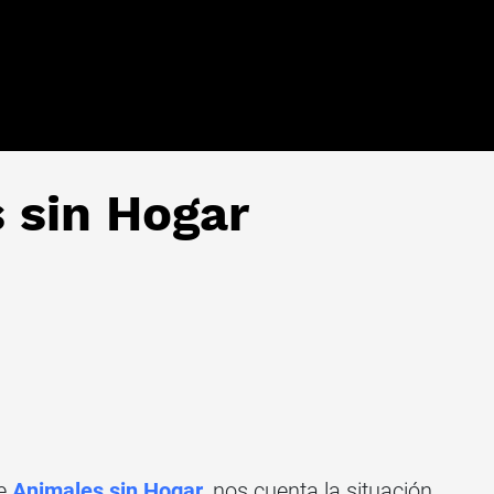
 sin Hogar
e
Animales sin Hogar
, nos cuenta la situación