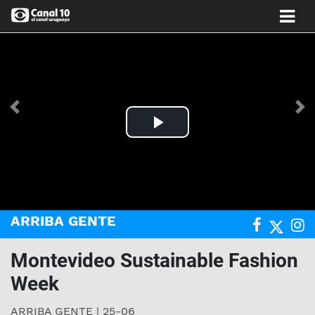
Anterior
Si
Play
Video
ARRIBA GENTE
Montevideo Sustainable Fashion
Week
ARRIBA GENTE | 25-06