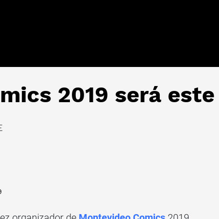
mics 2019 será este
E
9
ez organizador de
Montevideo Comics
2019