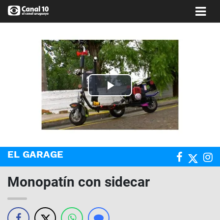
Play
Video
EL GARAGE
Monopatín con sidecar