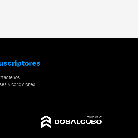
uscriptores
ntactenos
ses y condiciones