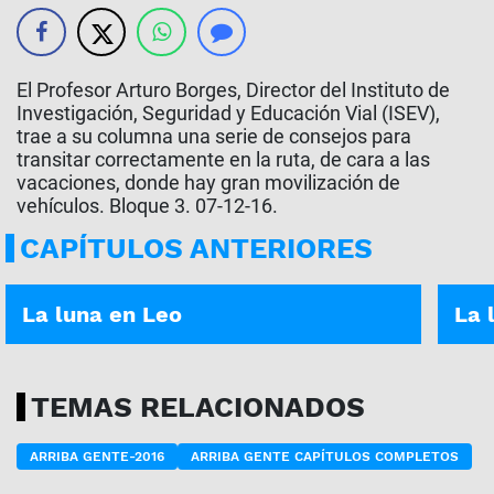
El Profesor Arturo Borges, Director del Instituto de
Investigación, Seguridad y Educación Vial (ISEV),
trae a su columna una serie de consejos para
transitar correctamente en la ruta, de cara a las
vacaciones, donde hay gran movilización de
vehículos. Bloque 3. 07-12-16.
CAPÍTULOS ANTERIORES
ASÍ ES TU DÍA | 05-01-2026
ASÍ E
La luna en Leo
La 
TEMAS RELACIONADOS
ARRIBA GENTE-2016
ARRIBA GENTE CAPÍTULOS COMPLETOS